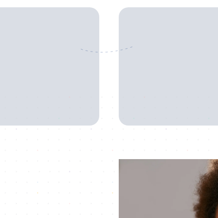
Confiance
Sécurisé
ieurs entrepreneurs ont créé
Vos données sont en sécurité
 entreprises avec GestionPro