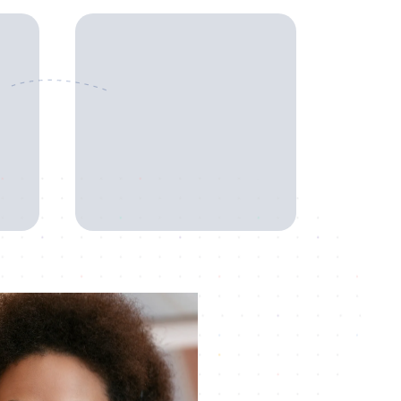
Economique
s
Des prix imbattables