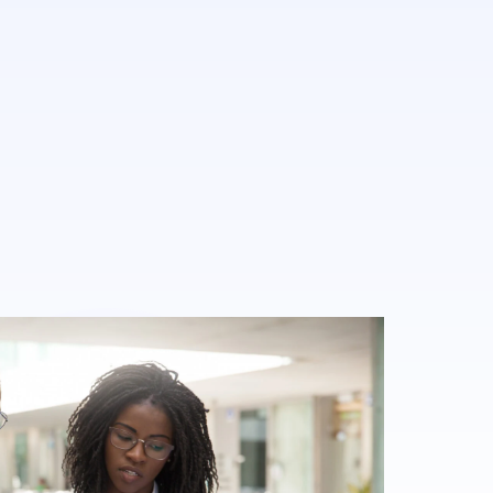
R
A
P
P
E
L
E
R
P
R
E
N
D
R
E
R
E
N
D
E
Z
-
V
O
U
S
Tarifs
Partenaires
Contact