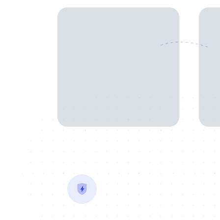
Vraiment simple et
efficace
Plus
Votre démarche réalisée en moins
leurs
de 72h