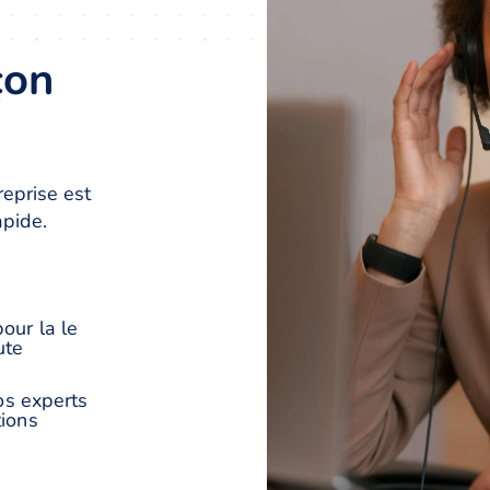
çon
reprise est
apide.
our la le
ute
nos experts
tions