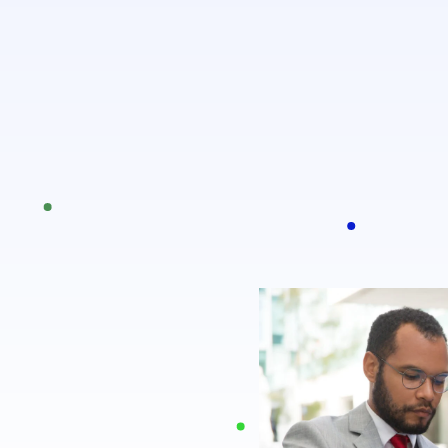
+32 467 63 46 23
Ê
T
R
E
se
Domiciliation d’entreprise
Services