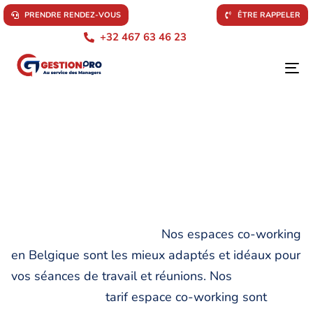
P
R
E
N
D
R
E
R
E
N
D
E
Z
-
V
O
U
S
Ê
T
R
E
R
A
P
P
E
L
E
R
+32 467 63 46 23
To
na
Nos espaces co-working
en Belgique sont les mieux adaptés et idéaux pour
vos séances de travail et réunions. Nos
tarif espace co-working sont