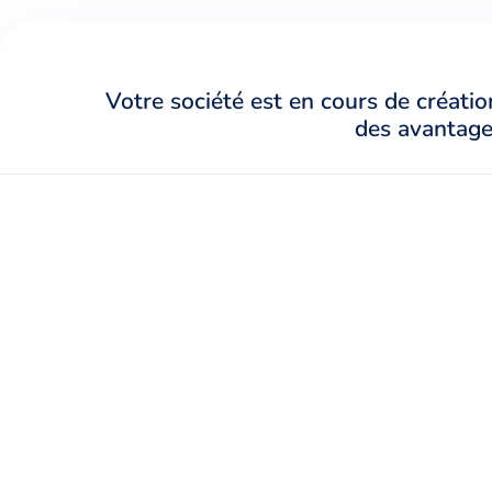
Votre société est en cours de créatio
des avantages
Remplir le formule
Répondez en quelques minutes à notre
questionnaire et envoyez-nous vos pièces
justificatives.
Un expert vous recontactes
Pour la domiciliation de votre entreprise 
Belgique