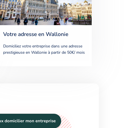
Votre adresse en Wallonie
Domiciliez votre entreprise dans une adresse
prestigieuse en Wallonie à partir de 50€/ mois
u
x
d
o
m
i
c
i
l
i
e
r
m
o
n
e
n
t
r
e
p
r
i
s
e