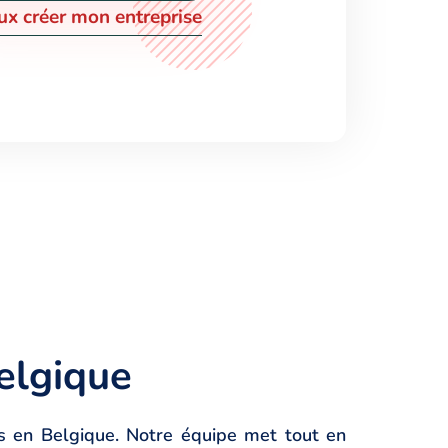
u
x
c
r
é
e
r
m
o
n
e
n
t
r
e
p
r
i
s
e
Belgique
és en Belgique. Notre équipe met tout en