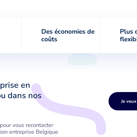
A
p
a
r
t
i
r
d
e
5
0
€
/
m
o
i
s
Des économies de
Plus 
coûts
flexib
prise en
ou dans nos
Je veux
 pour vous recontacter
tion entreprise Belgique