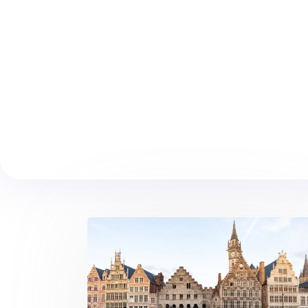
Votre entreprise est domiciliée !
C'est bon, vos courriers arrivent chez nou
et vous sont renvoyés (par scan et/ou
courrier).