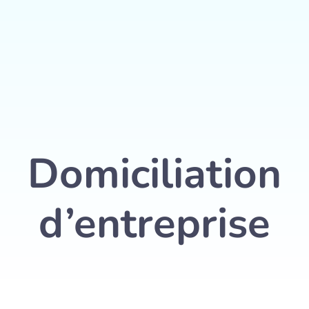
+32 467 63 46 23
Ê
T
R
E
se
Domiciliation d’entreprise
Services
Domiciliation
d’entreprise