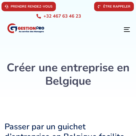
P
R
E
N
D
R
E
R
E
N
D
E
Z
-
V
O
U
S
Ê
T
R
E
R
A
P
P
E
L
E
R
+32 467 63 46 23
To
na
Créer une entreprise en
Belgique
Passer par un guichet