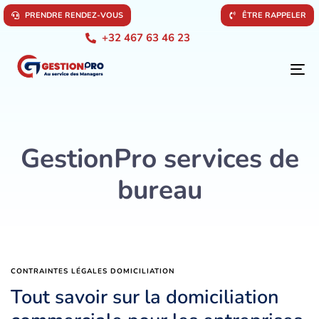
P
R
E
N
D
R
E
R
E
N
D
E
Z
-
V
O
U
S
Ê
T
R
E
R
A
P
P
E
L
E
R
+32 467 63 46 23
To
na
GestionPro services de
bureau
CONTRAINTES LÉGALES DOMICILIATION
Tout savoir sur la domiciliation