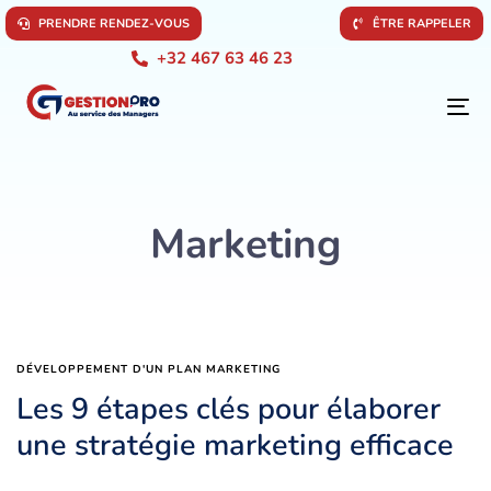
P
R
E
N
D
R
E
R
E
N
D
E
Z
-
V
O
U
S
Ê
T
R
E
R
A
P
P
E
L
E
R
+32 467 63 46 23
To
na
Marketing
DÉVELOPPEMENT D'UN PLAN MARKETING
Les 9 étapes clés pour élaborer
une stratégie marketing efficace