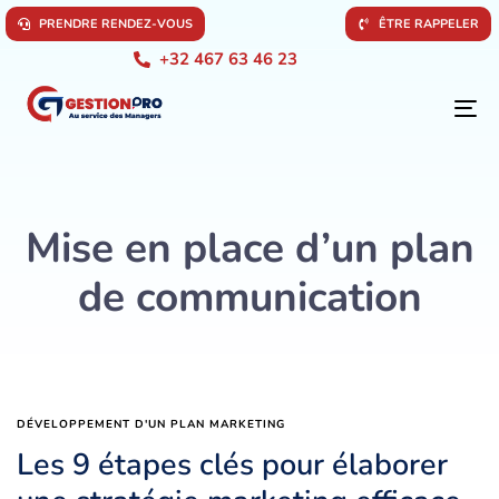
P
R
E
N
D
R
E
R
E
N
D
E
Z
-
V
O
U
S
Ê
T
R
E
R
A
P
P
E
L
E
R
+32 467 63 46 23
To
na
Mise en place d’un plan
de communication
DÉVELOPPEMENT D'UN PLAN MARKETING
Les 9 étapes clés pour élaborer