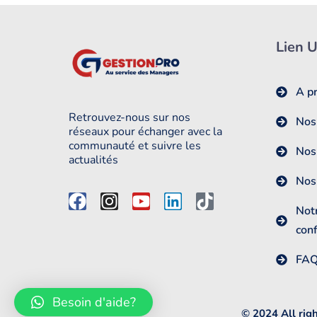
Lien U
A p
Retrouvez-nous sur nos
Nos
réseaux pour échanger avec la
communauté et suivre les
Nos
actualités
Nos
Notr
conf
FA
Besoin d'aide?
© 2024 All rig