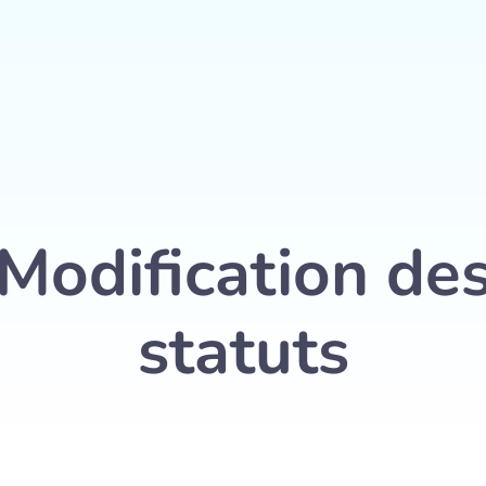
+32 467 63 46 23
Ê
T
R
E
se
Domiciliation d’entreprise
Services
Modification de
statuts