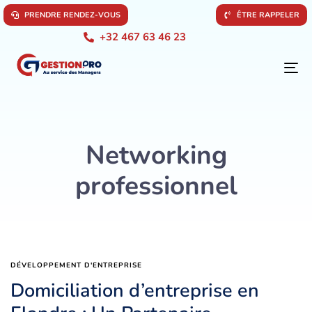
P
R
E
N
D
R
E
R
E
N
D
E
Z
-
V
O
U
S
Ê
T
R
E
R
A
P
P
E
L
E
R
+32 467 63 46 23
To
na
Networking
professionnel
DÉVELOPPEMENT D'ENTREPRISE
Domiciliation d’entreprise en