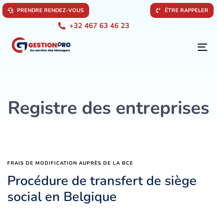
P
R
E
N
D
R
E
R
E
N
D
E
Z
-
V
O
U
S
Ê
T
R
E
R
A
P
P
E
L
E
R
+32 467 63 46 23
To
na
Registre des entreprises
FRAIS DE MODIFICATION AUPRÈS DE LA BCE
Procédure de transfert de siège
social en Belgique