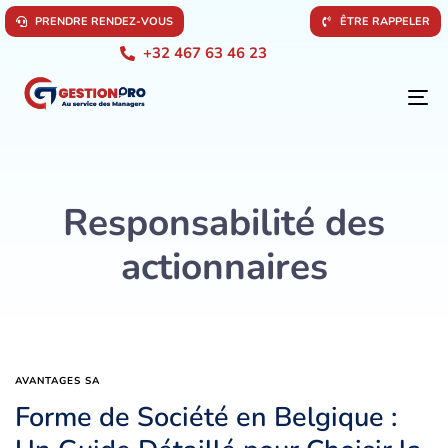
P
R
E
N
D
R
E
R
E
N
D
E
Z
-
V
O
U
S
Ê
T
R
E
R
A
P
P
E
L
E
R
+32 467 63 46 23
To
na
Responsabilité des
actionnaires
AVANTAGES SA
Forme de Société en Belgique :