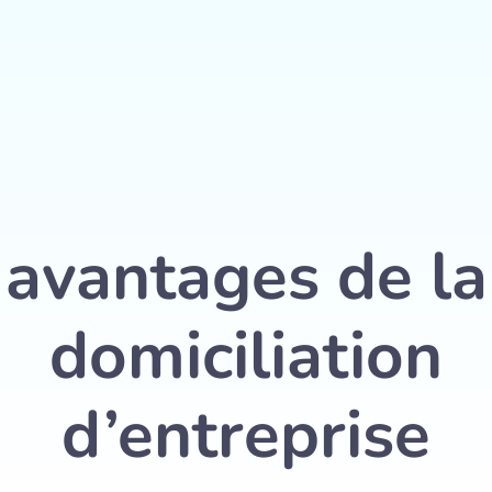
+32 467 63 46 23
Ê
T
R
E
se
Domiciliation d’entreprise
Services
avantages de la
domiciliation
d’entreprise